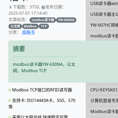
USB读卡器win
下载数：3750,
发布日期：
2025-07-01 17:14:40
USB读卡器主
文章标签：
modbus读卡器
YW-630NA
YW-607HC规
以太网
Modbus
TCP
分类：
规格书
modbus读卡
YW-630NA规
摘要
低频modbus
modbus读卡器YW-630NA，以太
超高频发卡器Y
网，Modbus TCP
YW-631MA
CPU卡EY5K
n
Modbus TCP接口的RFID读写器
n
支持卡: ISO14443A卡，S50，S70
计算机登录专用
等
Modbus读卡
n
采用以太网总线,快速稳定可靠