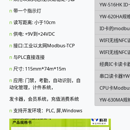
YW-516HK
n
带一个指示灯
YW-620HA规
n
读写距离: 小于10cm
ID卡的modb
n
供电: +9V到+24VDC
WIFI无线NFC
n
接口:工业以太网Modbus-TCP
WIFI无线NF
n
与PLC直接连接
经典IC卡读卡器
n
尺寸: 115mm*74m*15m
串口读卡器YW-
n
应用: 门禁，考勤，自动识别，自
动化管理，计件系统，
CPU卡Modb
发卡器，会员系统，充值消费系统
YW-630MA
n
支持开发环境：PLC, 屏,Windows