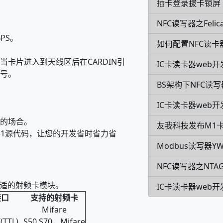
插卡登录拔卡锁屏
NFC读写器之Feli
PS。
如何配置NFC读
卡片进入到天线区后在CARDIN引
IC卡读卡器web开
号。
BS架构下NFC读
IC卡读卡器web开
的场合。
友我科技发布M1
的C51源代码，让您的开发省时省力省
Modbus读写器YW
NFC读写器之NTA
择合适的射频卡模块。
IC卡读卡器web开
接口
支持的射频卡
Mifare
(TTL)
S50,S70，Mifare