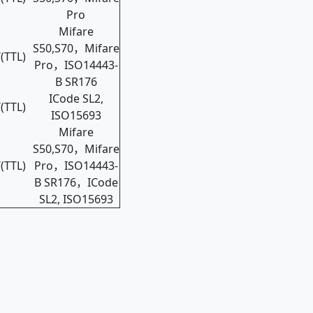
Pro
Mifare
S50,S70，Mifare
(TTL)
Pro，ISO14443-
B SR176
ICode SL2,
(TTL)
ISO15693
Mifare
S50,S70，Mifare
(TTL)
Pro，ISO14443-
B SR176，ICode
SL2, ISO15693