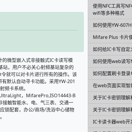
使用NFC工具写N
wifi等多种格式
如何使用YW-60
Mifare Plus 
如何给IC卡写自定
设计的微型嵌入式非接触式IC卡读写模
如何使用web读写N
0射频基站，用户不必关心射频基站复杂的
如何配置刷卡登录
发送命令就可以对卡片进行所有的操作。该
的，带有默认自动寻卡功能。采用YW-201
在web页面实现智
射频卡系统。
raLight，MifarePro,ISO14443-B
关于IC卡密钥理解
广泛应用于非接触智能水、电、气三表、交通一
关于IC卡密钥理解
应锁配套，办公/商场/洗浴中心储物
。
IC卡读卡器web开