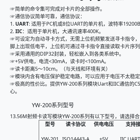
☞简单的命令集可完成对卡片的全部操作。
☞通信协议简单可靠，通信协议：
1.
UART
: 适用于PC机或8位UART的单片机，波特率19200B
2.
IIC
：适用于单片机，大通讯速率400K。
☞可设定为自动寻卡方式，无需上位机频繁发送寻卡指令，当
脚上出现低电平，上位机可通过寻卡指令直接读取卡片序列
☞采用通用的DIP32封装，轻松嵌入到各类系统中。
☞+5V供电，电流<30mA，读卡时<100mA。
☞读卡距离5～10cm。（与天线和环境有关）
☞模块内含有电压保护稳定电路，可以应用于电压不太稳定
☞极高的性价比。提供YW-200系列模块Uart和IIC通信
心。
YW-200
系列型号
13.56M射频卡读写模块YW-200系列有以下型号，请选
型号
读卡协议
供电电压
支持
YW-201
ISO14443-A
+5V
IIC,UART