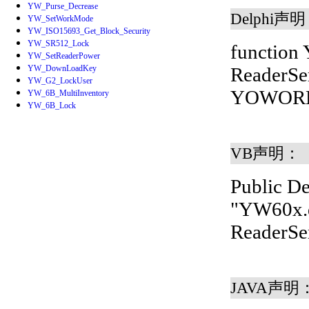
YW_Purse_Decrease
Delphi声
YW_SetWorkMode
YW_ISO15693_Get_Block_Security
YW_SR512_Lock
function
YW_SetReaderPower
YW_DownLoadKey
ReaderSer
YW_G2_LockUser
YOWOR
YW_6B_MultiInventory
YW_6B_Lock
VB声明：
Public D
"YW60x.d
ReaderSer
JAVA声明