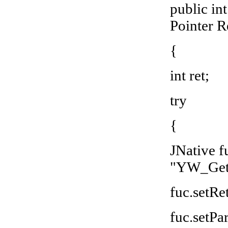
public in
Pointer R
{
int ret;
try
{
JNative f
"YW_GetR
fuc.setRe
fuc.setPa