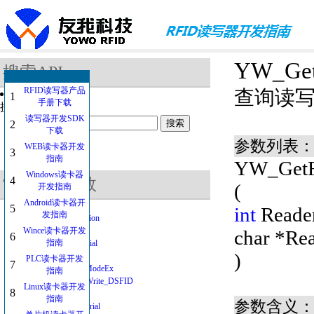
YW_GetR
搜索API
RFID读写器产品
查询读
1
手册下载
搜索的函数：
读写器开发SDK
2
下载
参数列表
WEB读卡器开发
3
指南
YW_GetRe
Windows读卡器
4
常用API函数
(
开发指南
Android读卡器开
5
int
Reade
发指南
YW_GetDLLVersion
Wince读卡器开发
DES
char *
Rea
6
指南
YW_USBHIDInitial
)
YW_ComInitial
PLC读卡器开发
7
YW_SearchCardModeEx
指南
YW_ISO15693_Write_DSFID
Linux读卡器开发
8
DES3_CBC
指南
参数含义
YW_GetReaderSerial