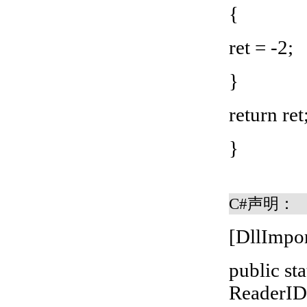
{
ret = -2;
}
return ret
}
C#声明：
[DllImpo
public st
ReaderID,