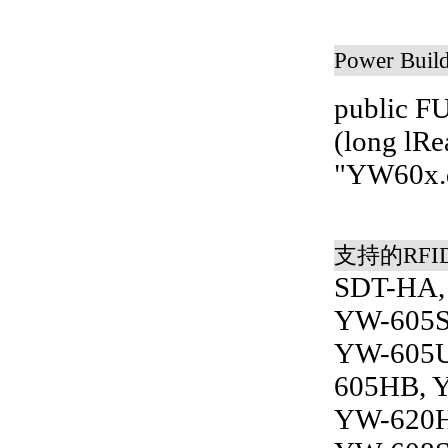
Power Bui
public F
(long lRe
"YW60x.d
支持的RF
SDT-HA,
YW-605S
YW-605U
605HB, 
YW-620H