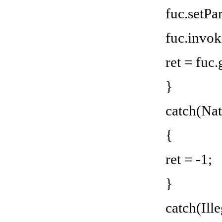
fuc.setPa
fuc.invok
ret = fuc
}
catch(Nat
{
ret = -1;
}
catch(Ill