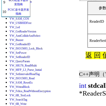
单片机读卡器开
YW_AntennaStatus
9
发指南
DES3
参
PCSC读卡器开发
YW_ComFree
10
指南
YW_RequestCard
YW_SAM_COS
ReaderID
YW_USBHIDFree
YW_Led
YW_GetReaderVersion
YW_AntiCollideAndSelect
YW_Buzzer
ReaderSeri
YW_GetReaderID
YW_ISO15693_Lock_Block
YW_SetPower
返 回 
YW_SetReaderID
YW_QueryParam
YW_SR176_ReadMulti
YW_MFP_L3_Purse_Initial
C++声明（V
YW_SetIntervalofReadTag
YW_ISO15693_Read
YW_SAM_ResetEx
int
stdcal
YW_WriteaBlock
YW_Felica_ReadWithoutEncryption
*
ReaderS
YW_6B_TestLock
YW_SearchTag
YW_6B_Write