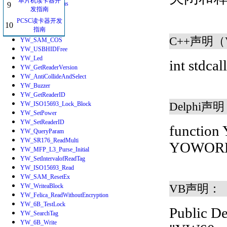
单片机读卡器开
YW_AntennaStatus
9
发指南
DES3
PCSC读卡器开发
YW_ComFree
10
指南
YW_RequestCard
C++声明（V
YW_SAM_COS
YW_USBHIDFree
YW_Led
int stdcal
YW_GetReaderVersion
YW_AntiCollideAndSelect
YW_Buzzer
YW_GetReaderID
Delphi声
YW_ISO15693_Lock_Block
YW_SetPower
YW_SetReaderID
function 
YW_QueryParam
YW_SR176_ReadMulti
YOWOR
YW_MFP_L3_Purse_Initial
YW_SetIntervalofReadTag
YW_ISO15693_Read
YW_SAM_ResetEx
VB声明：
YW_WriteaBlock
YW_Felica_ReadWithoutEncryption
YW_6B_TestLock
Public D
YW_SearchTag
YW_6B_Write