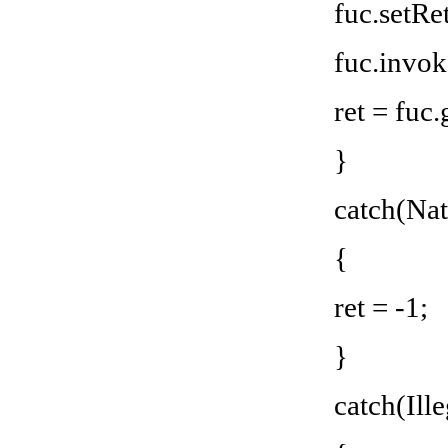
fuc.setRe
fuc.invok
ret = fuc
}
catch(Nat
{
ret = -1;
}
catch(Ill