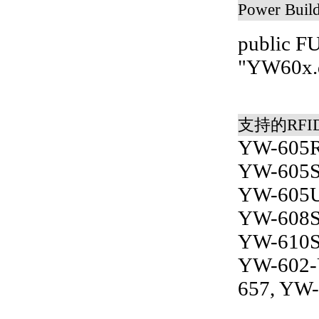
Power Bui
public F
"YW60x.d
支持的RF
YW-605R
YW-605S
YW-605U
YW-608S
YW-610S
YW-602-
657, YW