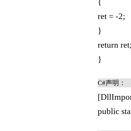
{
ret = -2;
}
return ret
}
C#声明：
[DllImpo
public st