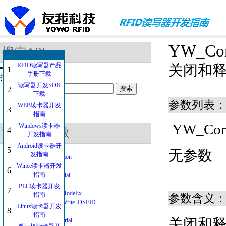
YW_Co
搜索API
RFID读写器产品
关闭和
1
手册下载
搜索的函数：
读写器开发SDK
2
下载
参数列表
WEB读卡器开发
3
指南
YW_Com
Windows读卡器
4
常用API函数
开发指南
Android读卡器开
5
无参数
发指南
YW_GetDLLVersion
Wince读卡器开发
DES
6
指南
YW_USBHIDInitial
YW_ComInitial
PLC读卡器开发
7
YW_SearchCardModeEx
指南
参数含义
YW_ISO15693_Write_DSFID
Linux读卡器开发
8
DES3_CBC
指南
关闭和
YW_GetReaderSerial