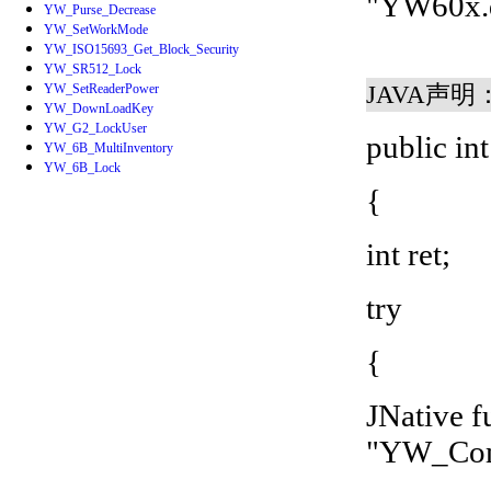
"YW60x.d
YW_Purse_Decrease
YW_SetWorkMode
YW_ISO15693_Get_Block_Security
YW_SR512_Lock
JAVA声明
YW_SetReaderPower
YW_DownLoadKey
YW_G2_LockUser
public i
YW_6B_MultiInventory
YW_6B_Lock
{
int ret;
try
{
JNative f
"YW_Com